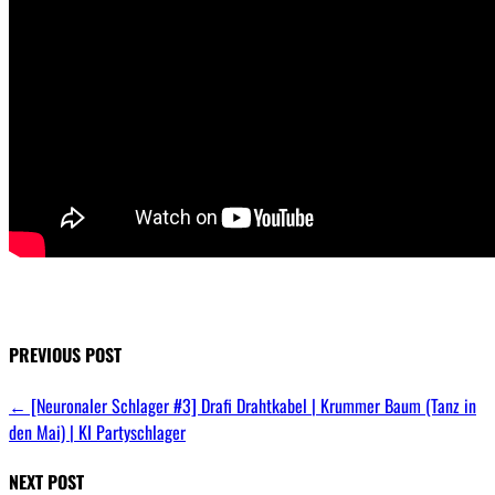
PREVIOUS POST
←
[Neuronaler Schlager #3] Drafi Drahtkabel | Krummer Baum (Tanz in
den Mai) | KI Partyschlager
NEXT POST