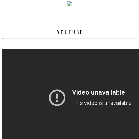
Y O U T U B E