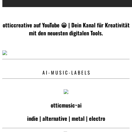
otticcreative auf YouTube 😀 | Dein Kanal für Kreativität
mit den neuesten digitalen Tools.
A I - M U S I C - L A B E L S
otticmusic~ai
indie | alternative | metal | electro