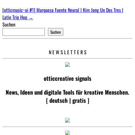
[otticmusic~ai #1] Marquesa Fuente Neural | Kim Jong Un Dos Tres |
Latin Trip Hop
→
Suchen
Suchen
N E W S L E T T E R S
otticcreative signals
News, Ideen und digitale Tools für kreative Menschen.
[ deutsch | gratis ]