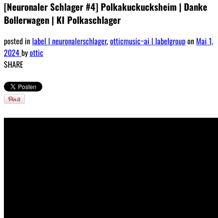
[Neuronaler Schlager #4] Polkakuckucksheim | Danke
Bollerwagen | KI Polkaschlager
posted in
label | neuronalerschlager
,
otticmusic~ai | labelgroup
on
Mai 1,
2024
by
ottic
SHARE