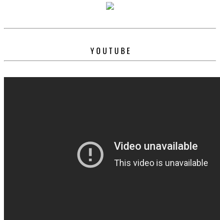
Y O U T U B E