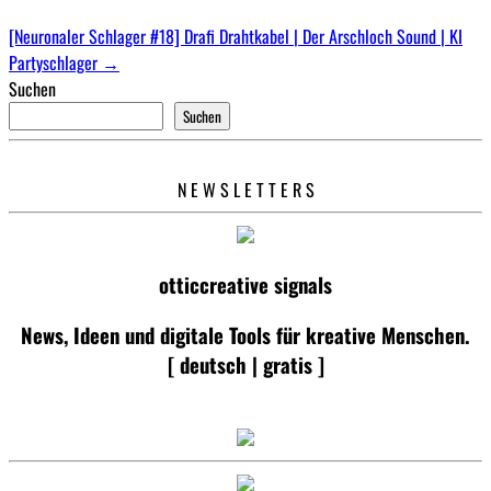
[Neuronaler Schlager #18] Drafi Drahtkabel | Der Arschloch Sound | KI
Partyschlager
→
Suchen
Suchen
N E W S L E T T E R S
otticcreative signals
News, Ideen und digitale Tools für kreative Menschen.
[ deutsch | gratis ]