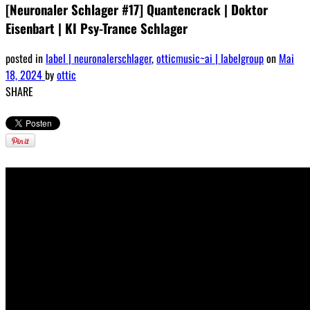
[Neuronaler Schlager #17] Quantencrack | Doktor
Eisenbart | KI Psy-Trance Schlager
posted in
label | neuronalerschlager
,
otticmusic~ai | labelgroup
on
Mai
18, 2024
by
ottic
SHARE