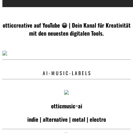
otticcreative auf YouTube 😀 | Dein Kanal für Kreativität
mit den neuesten digitalen Tools.
A I - M U S I C - L A B E L S
otticmusic~ai
indie | alternative | metal | electro