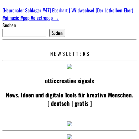
[Neuronaler Schlager #47] Eberhart | Wildwechsel (Der Lötkolben-Eber) |
#aimusic #pop #electropop
→
Suchen
Suchen
N E W S L E T T E R S
otticcreative signals
News, Ideen und digitale Tools für kreative Menschen.
[ deutsch | gratis ]