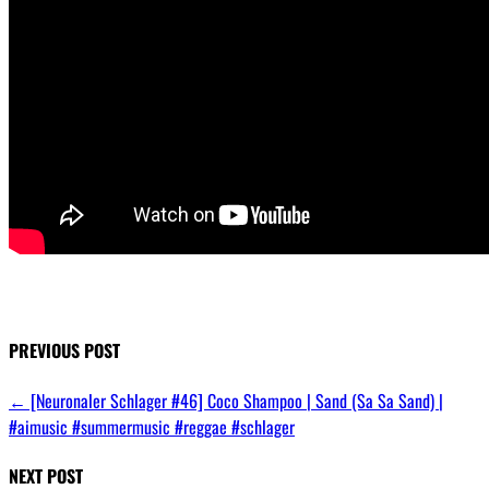
PREVIOUS POST
←
[Neuronaler Schlager #46] Coco Shampoo | Sand (Sa Sa Sand) |
#aimusic #summermusic #reggae #schlager
NEXT POST