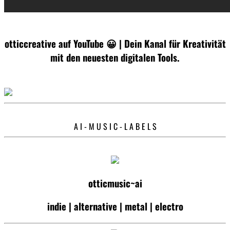
otticcreative auf YouTube 😀 | Dein Kanal für Kreativität
mit den neuesten digitalen Tools.
A I - M U S I C - L A B E L S
otticmusic~ai
indie | alternative | metal | electro