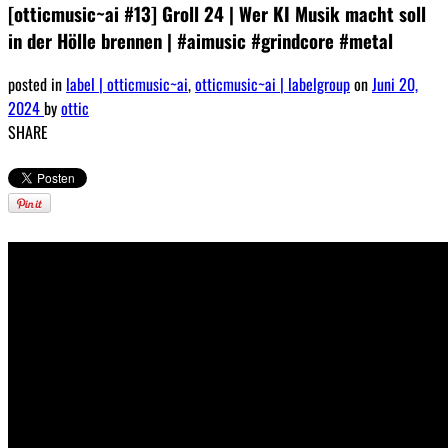
[otticmusic~ai #13] Groll 24 | Wer KI Musik macht soll
in der Hölle brennen | #aimusic #grindcore #metal
posted in
label | otticmusic~ai
,
otticmusic~ai | labelgroup
on
Juni 20,
2024
by
ottic
SHARE