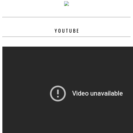
Y O U T U B E