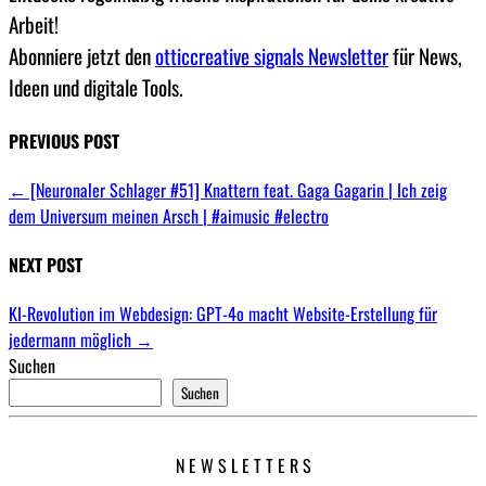
Arbeit!
Abonniere jetzt den
otticcreative signals Newsletter
für News,
Ideen und digitale Tools.
PREVIOUS POST
←
[Neuronaler Schlager #51] Knattern feat. Gaga Gagarin | Ich zeig
dem Universum meinen Arsch | #aimusic #electro
NEXT POST
KI-Revolution im Webdesign: GPT-4o macht Website-Erstellung für
jedermann möglich
→
Suchen
Suchen
N E W S L E T T E R S