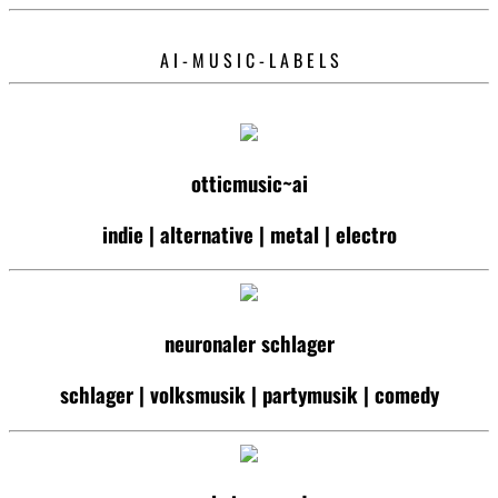
A I - M U S I C - L A B E L S
otticmusic~ai
indie | alternative | metal | electro
neuronaler schlager
schlager | volksmusik | partymusik | comedy