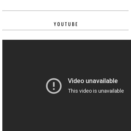
Y O U T U B E