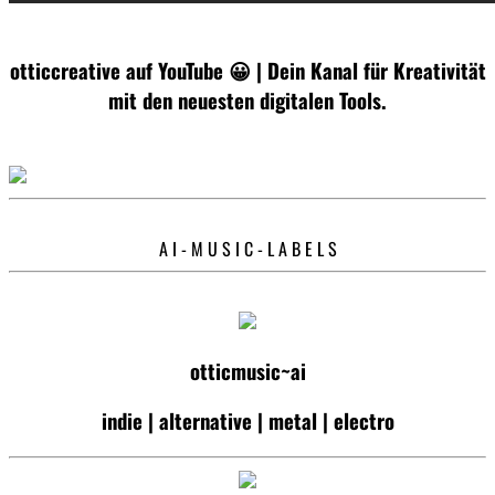
otticcreative auf YouTube 😀 | Dein Kanal für Kreativität
mit den neuesten digitalen Tools.
A I - M U S I C - L A B E L S
otticmusic~ai
indie | alternative | metal | electro