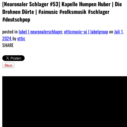
[Neuronaler Schlager #53] Kapelle Humpen Huber | Die
Drohnen Dörte | #aimusic #volksmusik #schlager
#deutschpop
posted in
label | neuronalerschlager
,
otticmusic~ai | labelgroup
on
Juli 1,
2024
by
ottic
SHARE