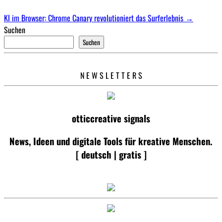
KI im Browser: Chrome Canary revolutioniert das Surferlebnis
→
Suchen
Suchen
N E W S L E T T E R S
otticcreative signals
News, Ideen und digitale Tools für kreative Menschen.
[ deutsch | gratis ]