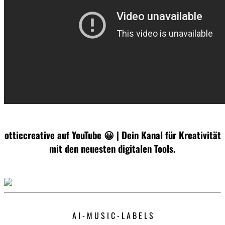
otticcreative auf YouTube 😀 | Dein Kanal für Kreativität
mit den neuesten digitalen Tools.
A I - M U S I C - L A B E L S