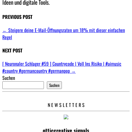
Ideen und digitale Tools.
PREVIOUS POST
←
Steigere deine E-Mail-Öffnungsraten um 18% mit dieser einfachen
Regel
NEXT POST
[ Neuronaler Schlager #59 ] Countrycode | Voll Ins Risiko | #aimusic
#country #germancountry #germanpop
→
Suchen
Suchen
N E W S L E T T E R S
otticcreative signals