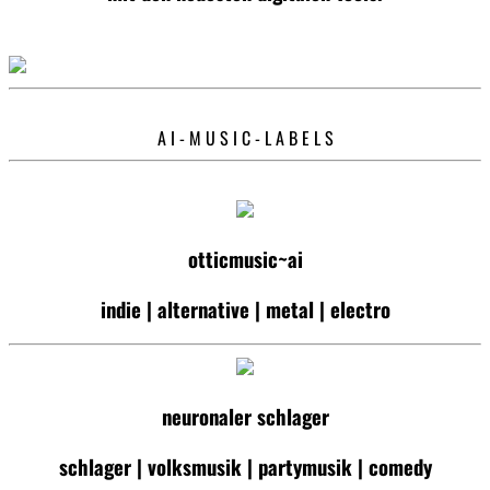
A I - M U S I C - L A B E L S
otticmusic~ai
indie | alternative | metal | electro
neuronaler schlager
schlager | volksmusik | partymusik | comedy