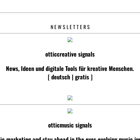
N E W S L E T T E R S
otticcreative signals
News, Ideen und digitale Tools für kreative Menschen.
[ deutsch | gratis ]
otticmusic signals
ic marketing and stay ahead in the ever-evolving music ind