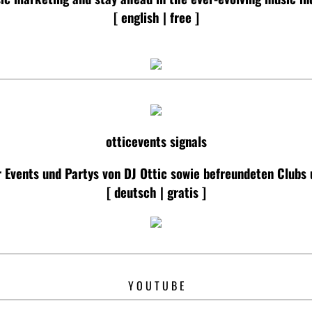
[ english | free ]
otticevents signals
r Events und Partys von DJ Ottic sowie befreundeten Clubs 
[ deutsch | gratis ]
Y O U T U B E