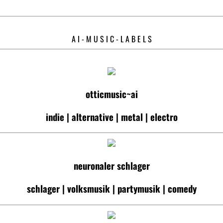
A I - M U S I C - L A B E L S
otticmusic~ai
indie | alternative | metal | electro
neuronaler schlager
schlager | volksmusik | partymusik | comedy