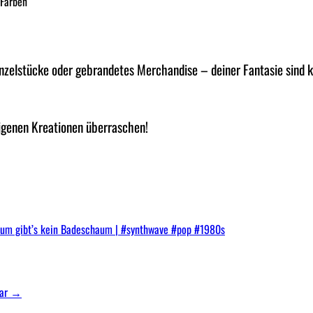
 Farben
inzelstücke oder gebrandetes Merchandise – deiner Fantasie sind k
eigenen Kreationen überraschen!
raum gibt’s kein Badeschaum | #synthwave #pop #1980s
bar
→