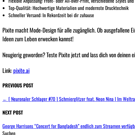
Flexible Anpassung: Front- oder All-over-Print, verschiedene Styles und
Top-Qualität: Hochwertige Materialien und modernste Drucktechnik
Schneller Versand: In Rekordzeit bei dir zuhause
Pixite macht Mode-Design für alle zugänglich. Ob ausgefallene E
Ideen zum Leben erwecken kannst!
Neugierig geworden? Teste Pixite jetzt und lass dich von deinen 
Link:
pixite.ai
PREVIOUS POST
←
[ Neuronaler Schlager #70 ] Schmierglitzer feat. Neon Nina | Im Welt
NEXT POST
George Harrisons “Concert for Bangladesh” endlich zum Streamen verfüg
Suchen